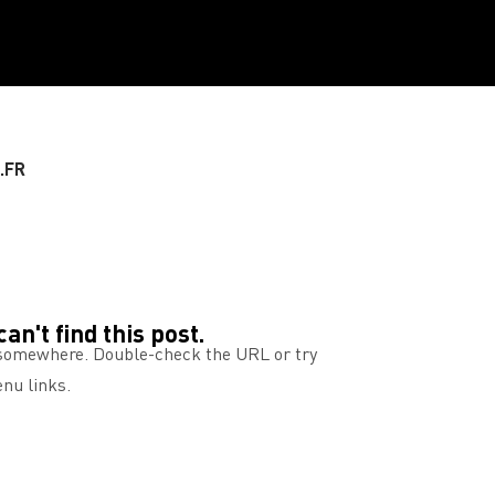
.FR
n't find this post.
g somewhere. Double-check the URL or try
enu links.