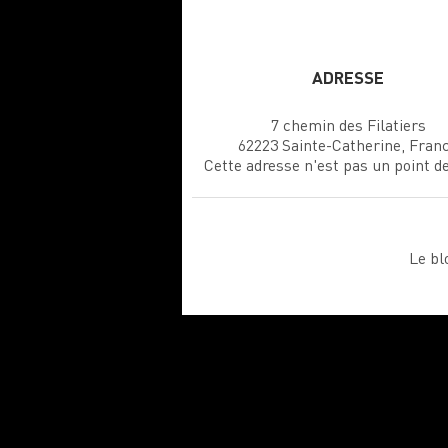
ADRESSE
7 chemin des Filatiers
62223 Sainte-Catherine, Fran
Cette adresse n'est pas un point d
Le bl