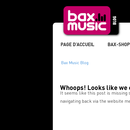
PAGE D’ACCUEIL
BAX-SHOP
Whoops! Looks like we ca
It seems like this post is missin
navigating back via the website m