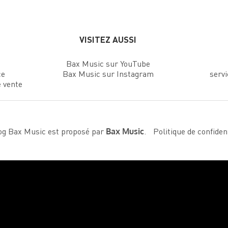
VISITEZ AUSSI
Bax Music sur YouTube
ce
Bax Music sur Instagram
serv
e vente
og Bax Music est proposé par
.
Politique de confident
Bax Music