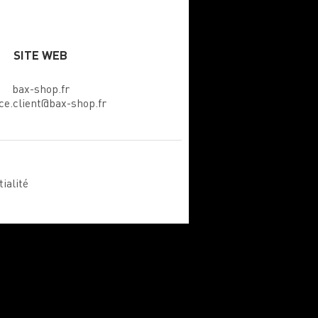
SITE WEB
bax-shop.fr
ice.client@bax-shop.fr
ialité