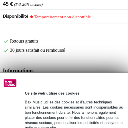
45 €
(TVA 20% incluse)
Disponibilité
Temporairement non disponible
Retours gratuits
30 jours satisfait ou remboursé
Informations
Tama Cymbal Stacker
permet d'empiler une cymbale plus petite sur une plus grande
Ce site web utilise des cookies
angle réglable
Bax Music utilise des cookies et d'autres techniques
Afficher toutes les caractéristiques du produit
similaires. Les cookies nécessaires sont indispensables au
bon fonctionnement du site. Nous aimerions également
Autres variantes (4)
placer des cookies pour offrir des fonctionnalités pour les
réseaux sociaux, personnaliser les publicités et analyser le
trafic sur notre site.