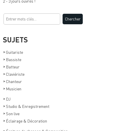
2 - 3 jours ouvrés !
SUJETS
>
Guitariste
>
Bassiste
>
Batteur
>
Claviériste
>
Chanteur
>
Musicien
>
DJ
>
Studio & Enregistrement
>
Son live
>
Éclairage & Décoration
>
Écriture de chanson & Composition